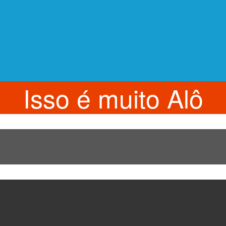
Isso é muito Alô
a Saúde irá avaliar a
fantil
 de 2022
por
Rádio Alô
.