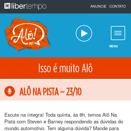
Pular
ANUNCIE
CONTATO
para
o
conteúdo
MENU
Isso é muito Alô
ALÔ NA PISTA – 23/10
Escute na íntegra! Toda quinta, às 8h, temos Alô Na
Pista com Steven e Barney respondendo as dúvidas do
mundo automotivo. Tem alguma dúvida? Mande para