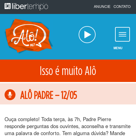
Pular
ANUNCIE
CONTATO
para
o
conteúdo
MENU
Isso é muito Alô
ALÔ PADRE – 12/05
Ouça completo! Toda terça, às 7h, Padre Pierre
responde perguntas dos ouvintes, aconselha e transmite
uma palavra de conforto. Tem alguma dúvida? Mande