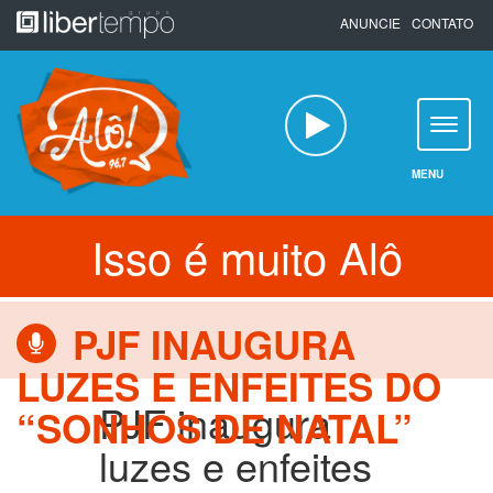
Pular
ANUNCIE
CONTATO
para
o
conteúdo
MENU
Isso é muito Alô
PJF INAUGURA
LUZES E ENFEITES DO
PJF inaugura
“SONHOS DE NATAL”
luzes e enfeites