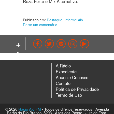
Reza Forte e Mix Alternativa.
Publicado em:
Destaque
,
Informe Alô
Deixe um comentário
+
ALÔ!
A Rádio
Expediente
Anúncie Conosco
Contato
Política de Privacidade
Termo de Uso
© 2026
Rádio Alô FM
- Todos os direitos reservados | Avenida
Barão do Rio Branco, 5208 - Altos dos Passo - Juiz de Fora.