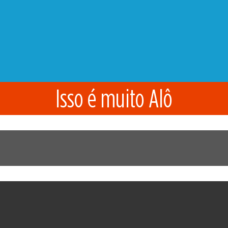
Isso é muito Alô
– Digão Lanches
 de 2017
por
Rádio Alô
.