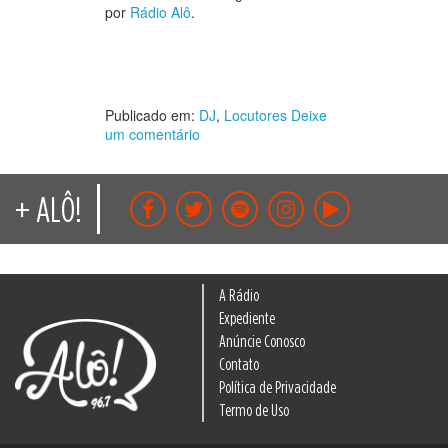
por
Rádio Alô
.
Publicado em:
DJ
,
Locutores
Deixe
um comentário
+ ALÔ!
A Rádio
Expediente
Anúncie Conosco
Contato
Política de Privacidade
Termo de Uso