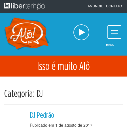
Pular
ANUNCIE
CONTATO
para
o
conteúdo
MENU
Isso é muito Alô
Categoria:
DJ
DJ Pedrão
Publicado em
1 de agosto de 2017