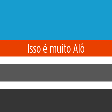
Isso é muito Alô
 – 25/11
mbro de 2024
por
Rádio Alô
.