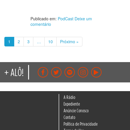
Publicado em:
PodCast
Deixe um
comentário
1
2
3
…
10
Próximo »
+ ALÔ!
A Rádio
Expediente
Anúncie Conosco
Contato
Política de Privacidade