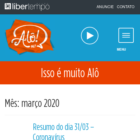
Pular
ANUNCIE
CONTATO
para
o
conteúdo
MENU
Isso é muito Alô
Mês:
março 2020
Resumo do dia 31/03 –
Coronavírus