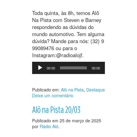
Toda quinta, às 8h, temos Alô
Na Pista com Steven e Barney
respondendo as dúvidas do
mundo automotivo. Tem alguma
dúvida? Mande para nós: (32) 9
99089476 ou para o
Instagram:@radioalojf.
Tocador
00:00
00:00
de
áudio
Publicado em:
Alô na Pista
,
Destaque
Deixe um comentário
Alô na Pista 20/03
Publicado em
25 de março de 2025
por
Rádio Alô
.