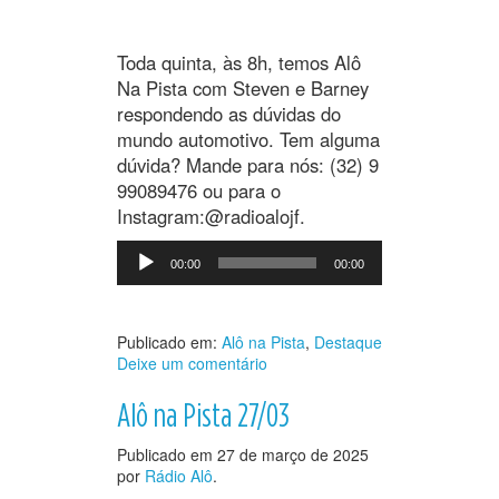
Toda quinta, às 8h, temos Alô
Na Pista com Steven e Barney
respondendo as dúvidas do
mundo automotivo. Tem alguma
dúvida? Mande para nós: (32) 9
99089476 ou para o
Instagram:@radioalojf.
Tocador
00:00
00:00
de
áudio
Publicado em:
Alô na Pista
,
Destaque
Deixe um comentário
Alô na Pista 27/03
Publicado em
27 de março de 2025
por
Rádio Alô
.