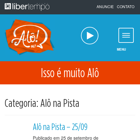
Pular
ANUNCIE
CONTATO
para
o
conteúdo
MENU
Isso é muito Alô
Categoria:
Alô na Pista
Alô na Pista – 25/09
Publicado em
25 de setembro de