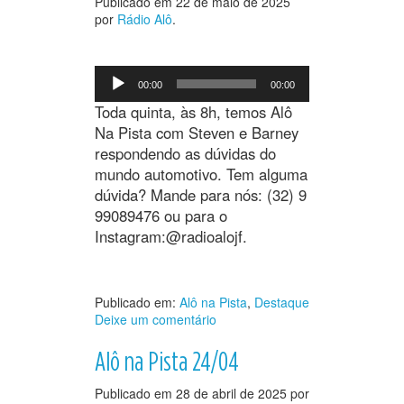
Publicado em
22 de maio de 2025
por
Rádio Alô
.
Tocador
00:00
00:00
de
áudio
Toda quinta, às 8h, temos Alô
Na Pista com Steven e Barney
respondendo as dúvidas do
mundo automotivo. Tem alguma
dúvida? Mande para nós: (32) 9
99089476 ou para o
Instagram:@radioalojf.
Publicado em:
Alô na Pista
,
Destaque
Deixe um comentário
Alô na Pista 24/04
Publicado em
28 de abril de 2025
por