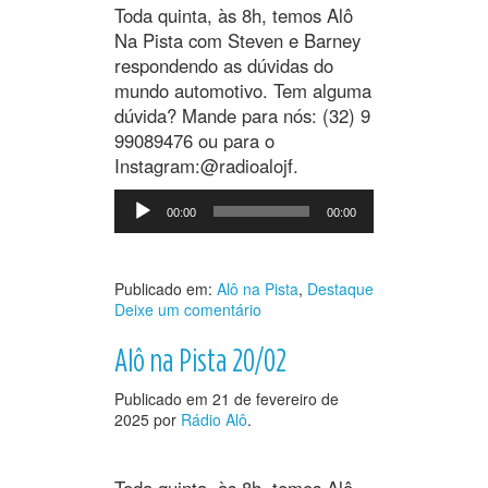
Toda quinta, às 8h, temos Alô
Na Pista com Steven e Barney
respondendo as dúvidas do
mundo automotivo. Tem alguma
dúvida? Mande para nós: (32) 9
99089476 ou para o
Instagram:@radioalojf.
Tocador
00:00
00:00
de
áudio
Publicado em:
Alô na Pista
,
Destaque
Deixe um comentário
Alô na Pista 20/02
Publicado em
21 de fevereiro de
2025
por
Rádio Alô
.