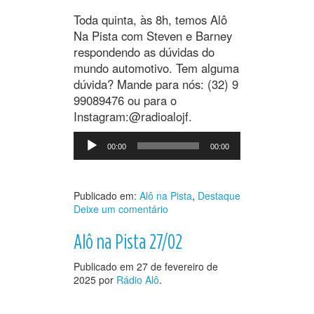
Toda quinta, às 8h, temos Alô
Na Pista com Steven e Barney
respondendo as dúvidas do
mundo automotivo. Tem alguma
dúvida? Mande para nós: (32) 9
99089476 ou para o
Instagram:@radioalojf.
Tocador
00:00
00:00
de
áudio
Publicado em:
Alô na Pista
,
Destaque
Deixe um comentário
Alô na Pista 27/02
Publicado em
27 de fevereiro de
2025
por
Rádio Alô
.