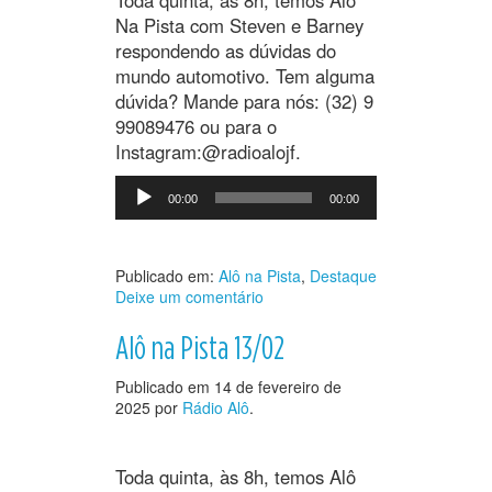
Toda quinta, às 8h, temos Alô
Na Pista com Steven e Barney
respondendo as dúvidas do
mundo automotivo. Tem alguma
dúvida? Mande para nós: (32) 9
99089476 ou para o
Instagram:@radioalojf.
Tocador
00:00
00:00
de
áudio
Publicado em:
Alô na Pista
,
Destaque
Deixe um comentário
Alô na Pista 13/02
Publicado em
14 de fevereiro de
2025
por
Rádio Alô
.
Toda quinta, às 8h, temos Alô