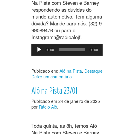
Na Pista com Steven e Barney
respondendo as dúvidas do
mundo automotivo. Tem alguma
dúvida? Mande para nós: (32) 9
99089476 ou para o
Instagram:@radioalojf.
Tocador
00:00
00:00
de
áudio
Publicado em:
Alô na Pista
,
Destaque
Deixe um comentário
Alô na Pista 23/01
Publicado em
24 de janeiro de 2025
por
Rádio Alô
.
Toda quinta, às 8h, temos Alô
Na Pista com Steven e Barney