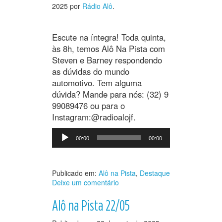
2025
por
Rádio Alô
.
Escute na íntegra! Toda quinta,
às 8h, temos Alô Na Pista com
Steven e Barney respondendo
as dúvidas do mundo
automotivo. Tem alguma
dúvida? Mande para nós: (32) 9
99089476 ou para o
Instagram:@radioalojf.
Tocador
00:00
00:00
de
áudio
Publicado em:
Alô na Pista
,
Destaque
Deixe um comentário
Alô na Pista 22/05