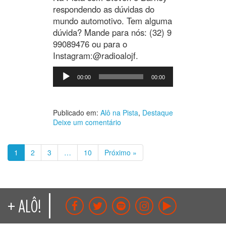
respondendo as dúvidas do
mundo automotivo. Tem alguma
dúvida? Mande para nós: (32) 9
99089476 ou para o
Instagram:@radioalojf.
Tocador
00:00
00:00
de
áudio
Publicado em:
Alô na Pista
,
Destaque
Deixe um comentário
1
2
3
…
10
Próximo »
+ ALÔ!